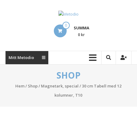
Hoppa
till
innehåll
Metodio
0
SUMMA
Designing
0 kr
Lean
Visual
Management
Mitt Metodio
Boards
SHOP
Hem
/
Shop
/
Magnetark, special
/ 30 cm Tabell med 12
kolumner, T10