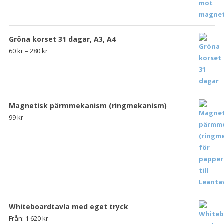
Gröna korset 31 dagar, A3, A4
60
kr
–
280
kr
Magnetisk pärmmekanism (ringmekanism)
99
kr
Whiteboardtavla med eget tryck
Från:
1 620
kr