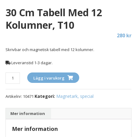
30 Cm Tabell Med 12
Kolumner, T10
280
kr
Skrivbar och magnetisk tabell med 12 kolumner.
Leveranstid 1-3 dagar.
30
Lägg i varukorg
cm
Tabell
Kategori:
Magnetark, special
Artikelnr:
10471
med
12
kolumner,
Mer information
T10
mängd
Mer information