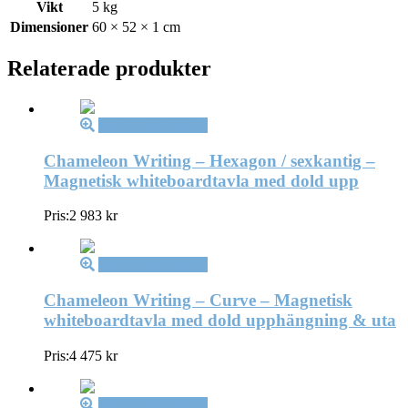
med
Vikt
5 kg
dold
Dimensioner
60 × 52 × 1 cm
upp
mängd
Relaterade produkter
Lägg i varukorg
Chameleon Writing – Hexagon / sexkantig –
Magnetisk whiteboardtavla med dold upp
Pris:
2 983
kr
Lägg i varukorg
Chameleon Writing – Curve – Magnetisk
whiteboardtavla med dold upphängning & uta
Pris:
4 475
kr
Lägg i varukorg