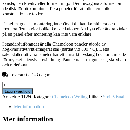
känsla, i en kreativ eller formell miljö. Den hexagonala formen är
idealisk för att kombinera flera paneler för att bilda en unik
konstellation av tavlor.
Enkel magnetisk montering innebär att du kan kombinera och
montera flera tavlor i olika konstellationer. Att byta eller ändra vinkel
på en panel efter montering kan inte vara enklare.
I standardutförandet är alla Chameleon paneler gjorda av
högkvalitativt vitt emaljerat stål (härdat vid 800 ° C). Detta
säkerställer att våra paneler har ett utmärkt livslängd och är lämpade
för mycket intensiv användning. Panelerna är magnetiska, skrivbara
och raderbara.
Leveranstid 1-3 dagar.
Chameleon
Writing
Lägg i varukorg
-
Artikelnr:
11260
Kategori:
Chameleon Writing
Etikett:
Smit Visual
Hexagon
/
Mer information
sexkantig
-
Mer information
Magnetisk
whiteboardtavla