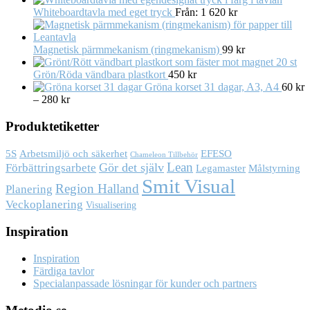
Whiteboardtavla med eget tryck
Från:
1 620
kr
Magnetisk pärmmekanism (ringmekanism)
99
kr
20 st
Grön/Röda vändbara plastkort
450
kr
Gröna korset 31 dagar, A3, A4
60
kr
–
280
kr
Produktetiketter
Arbetsmiljö och säkerhet
5S
EFESO
Chameleon Tillbehör
Lean
Gör det själv
Förbättringsarbete
Målstyrning
Legamaster
Smit Visual
Region Halland
Planering
Veckoplanering
Visualisering
Inspiration
Inspiration
Färdiga tavlor
Specialanpassade lösningar för kunder och partners