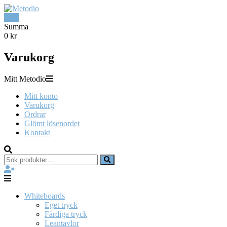
Hoppa
till
0
innehåll
Metodio
Summa
0 kr
Designing
Varukorg
Lean
Visual
Management
Mitt Metodio
Boards
Mitt konto
Varukorg
Ordrar
Glömt lösenordet
Kontakt
Sök
efter:
Whiteboards
Eget tryck
Färdiga tryck
Leantavlor