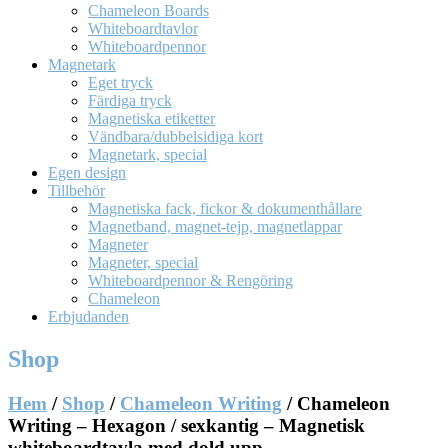
Chameleon Boards
Whiteboardtavlor
Whiteboardpennor
Magnetark
Eget tryck
Färdiga tryck
Magnetiska etiketter
Vändbara/dubbelsidiga kort
Magnetark, special
Egen design
Tillbehör
Magnetiska fack, fickor & dokumenthållare
Magnetband, magnet-tejp, magnetlappar
Magneter
Magneter, special
Whiteboardpennor & Rengöring
Chameleon
Erbjudanden
Shop
Hem
/
Shop
/
Chameleon Writing
/ Chameleon
Writing – Hexagon / sexkantig – Magnetisk
whiteboardtavla med dold upp