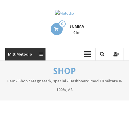
Hoppa
till
innehåll
Metodio
0
SUMMA
Designing
0 kr
Lean
Visual
Management
Mitt Metodio
Boards
SHOP
Hem
/
Shop
/
Magnetark, special
/ Dashboard med 10 mätare 0-
100%, A3