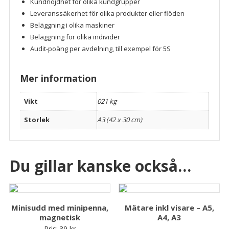
Kundnöjdhet för olika kundgrupper
Leveranssäkerhet för olika produkter eller flöden
Beläggning i olika maskiner
Beläggning för olika individer
Audit-poäng per avdelning, till exempel för 5S
Mer information
Vikt
021 kg
Storlek
A3 (42 x 30 cm)
Du gillar kanske också…
Minisudd med minipenna,
Mätare inkl visare – A5,
magnetisk
A4, A3
Pris:
39
kr