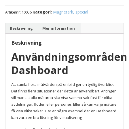
10
Kategori:
Magnetark, special
Artikelnr:
10056
mätare
0-
100%,
Beskrivning
Mer information
A3
mängd
Beskrivning
Användningsområden
Dashboard
Att samla flera mätvärden på en bild ger en tydlig överblick.
Det finns flera situationer där detta är användbart. Antingen
vill man att alla mätarna ska visa samma sak fast för olika
avdelningar, flöden eller personer. Eller så kan varje mätare
få visa olika saker. Här är några exempel där en Dashboard
kan vara en bra lösning för visualisering: