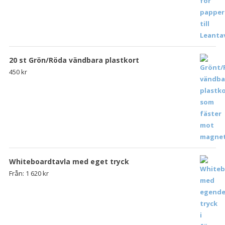
20 st Grön/Röda vändbara plastkort
450
kr
Whiteboardtavla med eget tryck
Från:
1 620
kr