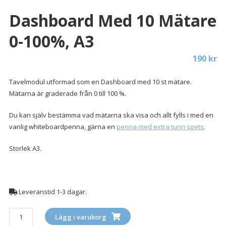
Dashboard Med 10 Mätare
0-100%, A3
190
kr
Tavelmodul utformad som en Dashboard med 10 st mätare.
Mätarna är graderade från 0 till 100 %.
Du kan själv bestämma vad mätarna ska visa och allt fylls i med en
vanlig whiteboardpenna, gärna en
penna med extra tunn spets
.
Storlek A3.
Leveranstid 1-3 dagar.
Dashboard
Lägg i varukorg
med