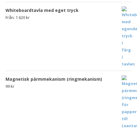
Whiteboardtavla med eget tryck
Från:
1 620
kr
Magnetisk pärmmekanism (ringmekanism)
99
kr