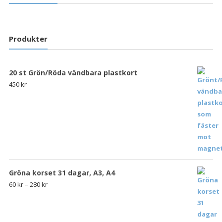
Produkter
20 st Grön/Röda vändbara plastkort
450
kr
Gröna korset 31 dagar, A3, A4
60
kr
–
280
kr