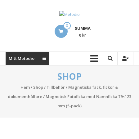
Hoppa
till
innehåll
Metodio
0
SUMMA
Designing
0 kr
Lean
Visual
Management
Mitt Metodio
Boards
SHOP
Hem
/
Shop
/
Tillbehör
/
Magnetiska fack, fickor &
dokumenthållare
/ Magnetisk Fotoficka med Namnficka 79×123
mm (5-pack)