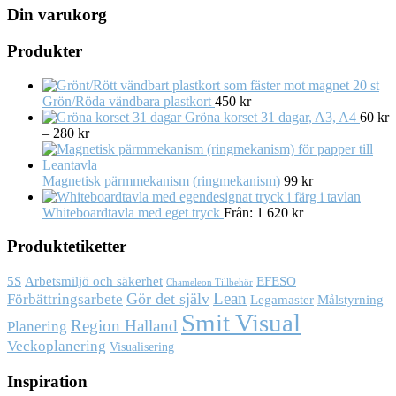
Din varukorg
Produkter
20 st
Grön/Röda vändbara plastkort
450
kr
Gröna korset 31 dagar, A3, A4
60
kr
–
280
kr
Magnetisk pärmmekanism (ringmekanism)
99
kr
Whiteboardtavla med eget tryck
Från:
1 620
kr
Produktetiketter
Arbetsmiljö och säkerhet
5S
EFESO
Chameleon Tillbehör
Lean
Gör det själv
Förbättringsarbete
Målstyrning
Legamaster
Smit Visual
Region Halland
Planering
Veckoplanering
Visualisering
Inspiration