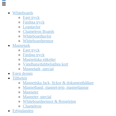
Whiteboards
Eget tryck
Färdiga tryck
Leantavlor
Chameleon Boards
Whiteboardtavlor
Whiteboardpennor
Magnetark
Eget tryck
Färdiga tryck
Magnetiska etiketter
Vändbara/dubbelsidiga kort
Magnetark, special
Egen design
Tillbehör
Magnetiska fack, fickor & dokumenthållare
Magnetband, magnet-tejp, magnetlappar
Magneter
Magneter, special
Whiteboardpennor & Rengöring
Chameleon
Erbjudanden