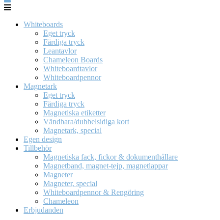
Whiteboards
Eget tryck
Färdiga tryck
Leantavlor
Chameleon Boards
Whiteboardtavlor
Whiteboardpennor
Magnetark
Eget tryck
Färdiga tryck
Magnetiska etiketter
Vändbara/dubbelsidiga kort
Magnetark, special
Egen design
Tillbehör
Magnetiska fack, fickor & dokumenthållare
Magnetband, magnet-tejp, magnetlappar
Magneter
Magneter, special
Whiteboardpennor & Rengöring
Chameleon
Erbjudanden