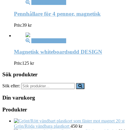
Lägg i varukorg
Pennhållare för 4 pennor, magnetisk
Pris:
39
kr
Lägg i varukorg
Magnetisk whiteboardsudd DESIGN
Pris:
125
kr
Sök produkter
Sök efter:
Din varukorg
Produkter
20 st
Grön/Röda vändbara plastkort
450
kr