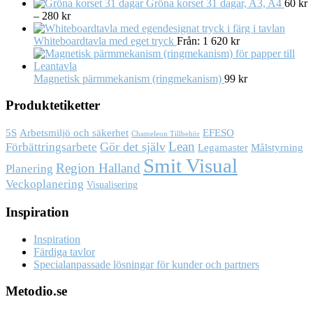
Gröna korset 31 dagar, A3, A4
60
kr
–
280
kr
Whiteboardtavla med eget tryck
Från:
1 620
kr
Magnetisk pärmmekanism (ringmekanism)
99
kr
Produktetiketter
Arbetsmiljö och säkerhet
5S
EFESO
Chameleon Tillbehör
Lean
Gör det själv
Förbättringsarbete
Målstyrning
Legamaster
Smit Visual
Region Halland
Planering
Veckoplanering
Visualisering
Inspiration
Inspiration
Färdiga tavlor
Specialanpassade lösningar för kunder och partners
Metodio.se