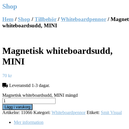
Shop
Hem
/
Shop
/
Tillbehör
/
Whiteboardpennor
/ Magnet
whiteboardsudd, MINI
Magnetisk whiteboardsudd,
MINI
70
kr
Leveranstid 1-3 dagar.
Magnetisk whiteboardsudd, MINI mängd
Lägg i varukorg
Artikelnr:
11066
Kategori:
Whiteboardpennor
Etikett:
Smit Visual
Mer information