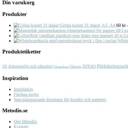
Din varukorg
Produkter
Gröna korset 31 dagar, A3, A4
60
kr
20 st G
White
Produktetiketter
Förbättringsar
Arbetsmiljö och säkerhet
5S
EFESO
Chameleon Tillbehör
Inspiration
Inspiration
Färdiga tavlor
Specialanpassade lösningar för kunder och partners
Metodio.se
Om Metodio
Kontakt