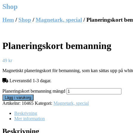
Shop
Hem
/
Shop
/
Magnetark, special
/ Planeringskort be
Planeringskort bemanning
49
kr
Magnetiskt planeringskort för bemanning, som kan sättas upp på whitebo
Leveranstid 1-3 dagar.
Planeringskort bemanning mängd
Lägg i varukorg
Artikelnr:
10465
Kategori:
Magnetark, special
Beskrivning
Mer information
Beskrivning