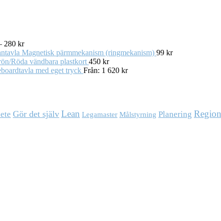
–
280
kr
Magnetisk pärmmekanism (ringmekanism)
99
kr
rön/Röda vändbara plastkort
450
kr
boardtavla med eget tryck
Från:
1 620
kr
Lean
Region
Gör det själv
bete
Planering
Målstyrning
Legamaster