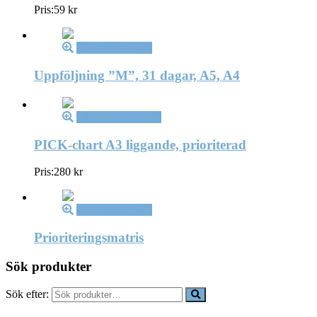
Pris:
59
kr
Välj alternativ
Uppföljning ”M”, 31 dagar, A5, A4
Lägg i varukorg
PICK-chart A3 liggande, prioriterad
Pris:
280
kr
Välj alternativ
Prioriteringsmatris
Sök produkter
Sök efter: