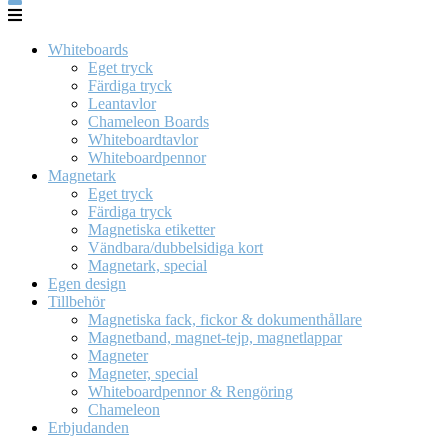
Whiteboards
Eget tryck
Färdiga tryck
Leantavlor
Chameleon Boards
Whiteboardtavlor
Whiteboardpennor
Magnetark
Eget tryck
Färdiga tryck
Magnetiska etiketter
Vändbara/dubbelsidiga kort
Magnetark, special
Egen design
Tillbehör
Magnetiska fack, fickor & dokumenthållare
Magnetband, magnet-tejp, magnetlappar
Magneter
Magneter, special
Whiteboardpennor & Rengöring
Chameleon
Erbjudanden