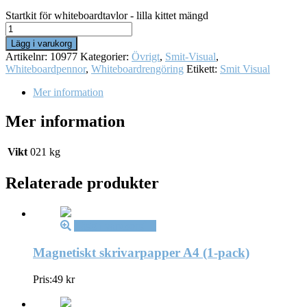
Startkit för whiteboardtavlor - lilla kittet mängd
Lägg i varukorg
Artikelnr:
10977
Kategorier:
Övrigt
,
Smit-Visual
,
Whiteboardpennor
,
Whiteboardrengöring
Etikett:
Smit Visual
Mer information
Mer information
Vikt
021 kg
Relaterade produkter
Lägg i varukorg
Magnetiskt skrivarpapper A4 (1-pack)
Pris:
49
kr