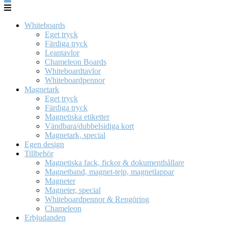
Whiteboards
Eget tryck
Färdiga tryck
Leantavlor
Chameleon Boards
Whiteboardtavlor
Whiteboardpennor
Magnetark
Eget tryck
Färdiga tryck
Magnetiska etiketter
Vändbara/dubbelsidiga kort
Magnetark, special
Egen design
Tillbehör
Magnetiska fack, fickor & dokumenthållare
Magnetband, magnet-tejp, magnetlappar
Magneter
Magneter, special
Whiteboardpennor & Rengöring
Chameleon
Erbjudanden