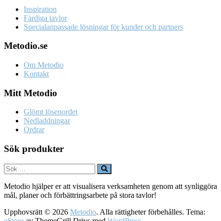
Inspiration
Färdiga tavlor
Specialanpassade lösningar för kunder och partners
Metodio.se
Om Metodio
Kontakt
Mitt Metodio
Glömt lösenordet
Nedladdningar
Ordrar
Sök produkter
Metodio hjälper er att visualisera verksamheten genom att synliggöra
mål, planer och förbättringsarbete på stora tavlor!
Upphovsrätt © 2026
Metodio
. Alla rättigheter förbehålles. Tema:
eStore
av ThemeGrill Drivs med
WordPress
.