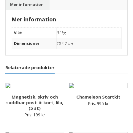
st)
Mer information
mängd
Mer information
Vikt
01 kg
Dimensioner
10 × 7 cm
Relaterade produkter
Magnetisk, skriv och
Chameleon Startkit
suddbar post-it kort, lila,
Pris:
995
kr
(5 st)
Pris:
199
kr