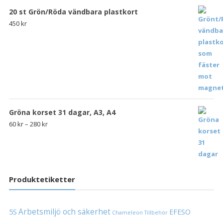
20 st Grön/Röda vändbara plastkort
450
kr
Gröna korset 31 dagar, A3, A4
60
kr
–
280
kr
Produktetiketter
Arbetsmiljö och säkerhet
5S
EFESO
Chameleon Tillbehör