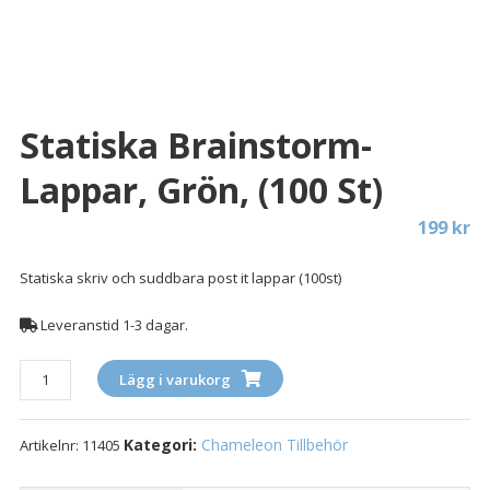
Statiska Brainstorm-
Lappar, Grön, (100 St)
199
kr
Statiska skriv och suddbara post it lappar (100st)
Leveranstid 1-3 dagar.
Statiska
Lägg i varukorg
Brainstorm-
lappar,
Kategori:
Chameleon Tillbehör
Artikelnr:
11405
grön,
(100