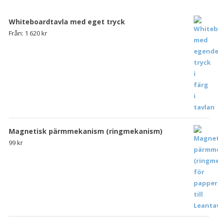
Whiteboardtavla med eget tryck
Från:
1 620
kr
Magnetisk pärmmekanism (ringmekanism)
99
kr