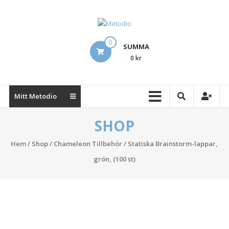
Hoppa
till
innehåll
Metodio
0
SUMMA
Designing
0 kr
Lean
Visual
Management
Mitt Metodio
Boards
SHOP
Hem
/
Shop
/
Chameleon Tillbehör
/ Statiska Brainstorm-lappar,
grön, (100 st)