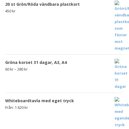
20 st Grön/Röda vändbara plastkort
450
kr
Gröna korset 31 dagar, A3, A4
60
kr
–
280
kr
Whiteboardtavla med eget tryck
Från:
1 620
kr