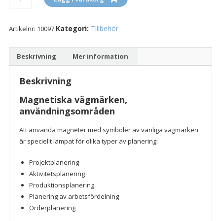
magneter,
kit
Kategori:
Tillbehör
Artikelnr:
10097
mängd
Beskrivning
Mer information
Beskrivning
Magnetiska vägmärken,
användningsområden
Att använda magneter med symboler av vanliga vägmärken
är speciellt lämpat för olika typer av planering:
Projektplanering
Aktivitetsplanering
Produktionsplanering
Planering av arbetsfördelning
Orderplanering