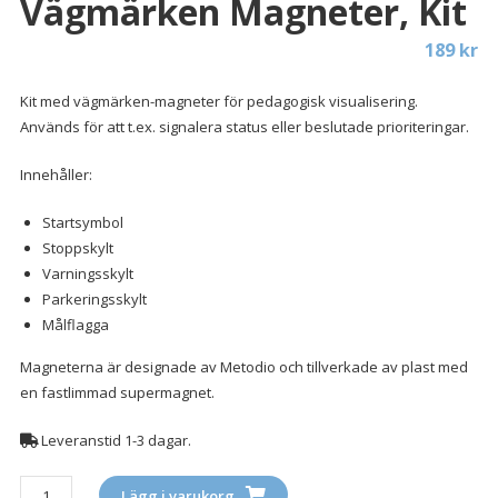
Vägmärken Magneter, Kit
189
kr
Kit med vägmärken-magneter för pedagogisk visualisering.
Används för att t.ex. signalera status eller beslutade prioriteringar.
Innehåller:
Startsymbol
Stoppskylt
Varningsskylt
Parkeringsskylt
Målflagga
Magneterna är designade av Metodio och tillverkade av plast med
en fastlimmad supermagnet.
Leveranstid 1-3 dagar.
Vägmärken
Lägg i varukorg