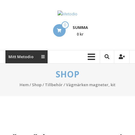
Hoppa
till
innehåll
Metodio
0
SUMMA
Designing
0 kr
Lean
Visual
Management
Mitt Metodio
Boards
SHOP
Hem
/
Shop
/
Tillbehör
/ Vägmärken magneter, kit