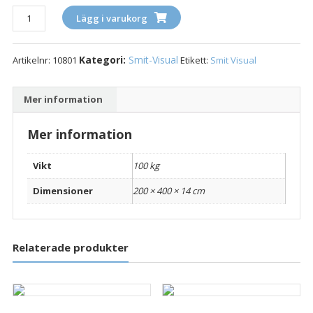
Whiteboardvägg
Lägg i varukorg
400x200
cm,
Kategori:
Smit-Visual
Artikelnr:
10801
Etikett:
Smit Visual
komplett
set
med
Mer information
4
st
Mer information
paneler
på
Vikt
100 kg
100x200
cm
Dimensioner
200 × 400 × 14 cm
+
ram
mängd
Relaterade produkter