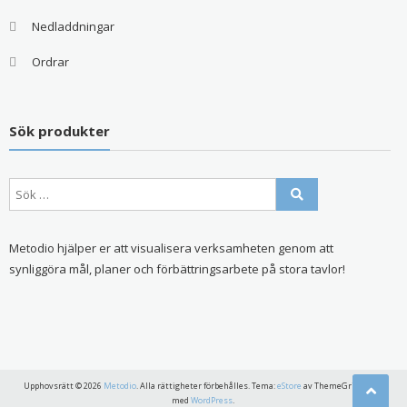
Nedladdningar
Ordrar
Sök produkter
Metodio hjälper er att visualisera verksamheten genom att
synliggöra mål, planer och förbättringsarbete på stora tavlor!
Upphovsrätt © 2026
Metodio
. Alla rättigheter förbehålles. Tema:
eStore
av ThemeGrill Drivs
med
WordPress
.