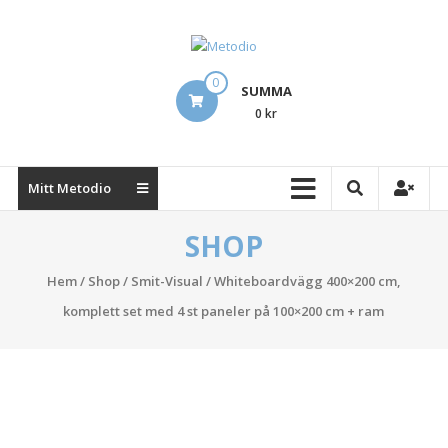
Hoppa
till
innehåll
Metodio
0
SUMMA
Designing
0 kr
Lean
Visual
Management
Mitt Metodio
Boards
SHOP
Hem
/
Shop
/
Smit-Visual
/ Whiteboardvägg 400×200 cm,
komplett set med 4 st paneler på 100×200 cm + ram