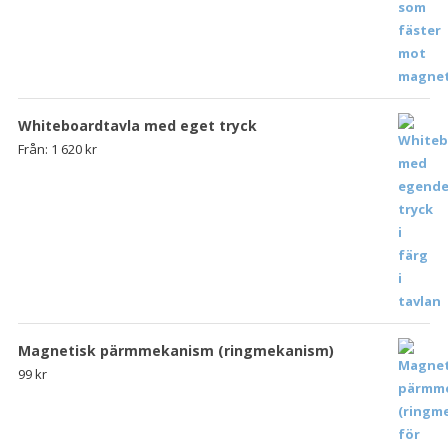
Whiteboardtavla med eget tryck
Från:
1 620
kr
Magnetisk pärmmekanism (ringmekanism)
99
kr