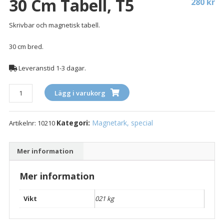
30 Cm Tabell, T5
280
kr
Skrivbar och magnetisk tabell.
30 cm bred.
Leveranstid 1-3 dagar.
30
Lägg i varukorg
cm
Tabell,
Kategori:
Magnetark, special
Artikelnr:
10210
T5
mängd
Mer information
Mer information
Vikt
021 kg