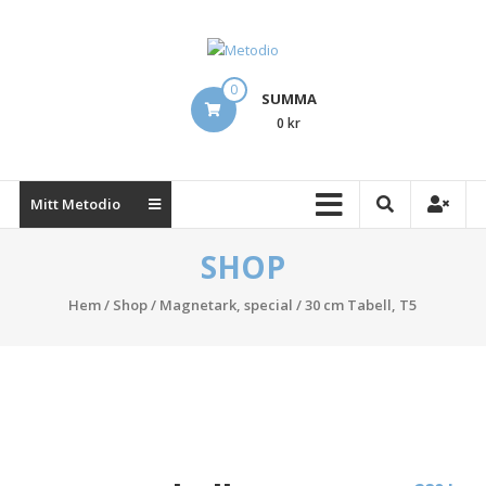
Hoppa
till
innehåll
Metodio
0
SUMMA
Designing
0 kr
Lean
Visual
Management
Mitt Metodio
Boards
SHOP
Hem
/
Shop
/
Magnetark, special
/ 30 cm Tabell, T5