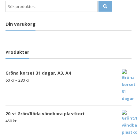
Sök
efter:
Din varukorg
Produkter
Gröna korset 31 dagar, A3, A4
60
kr
–
280
kr
20 st Grön/Röda vändbara plastkort
450
kr